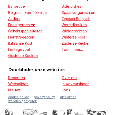
Barbecue
Side dishes
Belgisch, Een Tikkeltje
Spaanse gerechten
Anders
Typisch Belgisch
Feestgerechten
Wereldkeuken
Gehaktspecialiteiten
Wildgerechten
Herfstrecepten
Winterse Kost
Italiaanse Kost
Zuiderse Keuken
Lentegevoel
Toon meer…
Oosterse Keuken
Doorblader onze website:
Recepten
Over ons
Wedstrijden
jouw keurslager
Nieuws
Jobs
cookie policy
privacy policy
disclaimer
webdesign figure8