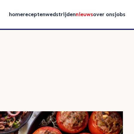
home
recepten
wedstrijden
nieuws
over ons
jobs