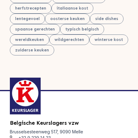
herfstrecepten
italiaanse kost
lentegevoel
oosterse keuken
side dishes
spaanse gerechten
typisch belgisch
wereldkeuken
wildgerechten
winterse kost
zuiderse keuken
Belgische Keurslagers vzw
Brusselsesteenweg 517, 9090 Melle
+32 9 229 14 23