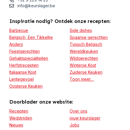
info@keurslager.be
Inspiratie nodig? Ontdek onze recepten:
Barbecue
Side dishes
Belgisch, Een Tikkeltje
Spaanse gerechten
Anders
Typisch Belgisch
Feestgerechten
Wereldkeuken
Gehaktspecialiteiten
Wildgerechten
Herfstrecepten
Winterse Kost
Italiaanse Kost
Zuiderse Keuken
Lentegevoel
Toon meer…
Oosterse Keuken
Doorblader onze website:
Recepten
Over ons
Wedstrijden
jouw keurslager
Nieuws
Jobs