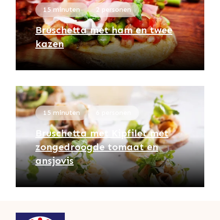
15 minuten
2 personen
Bruschetta met ham en twee
kazen
15 minuten
6 personen
Bruschetta met Kipfilet met
zongedroogde tomaat en
ansjovis