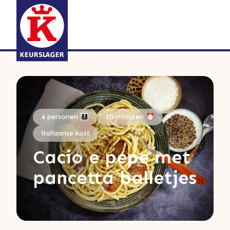
4 personen 👨‍👩‍👧‍👦
30 minuten ⏰
italiaanse kost
Cacio e pepe met
pancetta balletjes