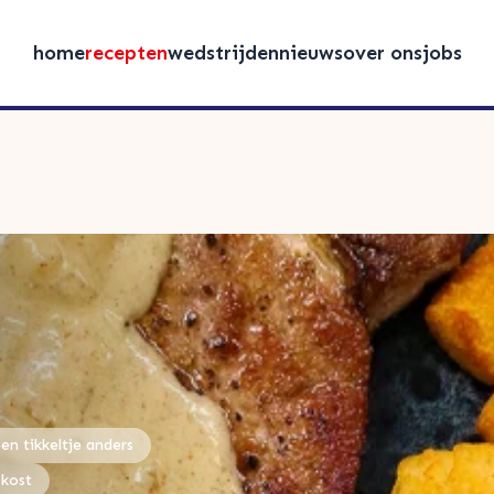
home
recepten
wedstrijden
nieuws
over ons
jobs
een tikkeltje anders
 kost