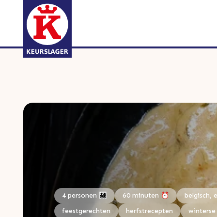
4 personen 👨‍👩‍👧‍👦
60 minuten ⏰
belgisch, 
feestgerechten
herfstrecepten
winterse