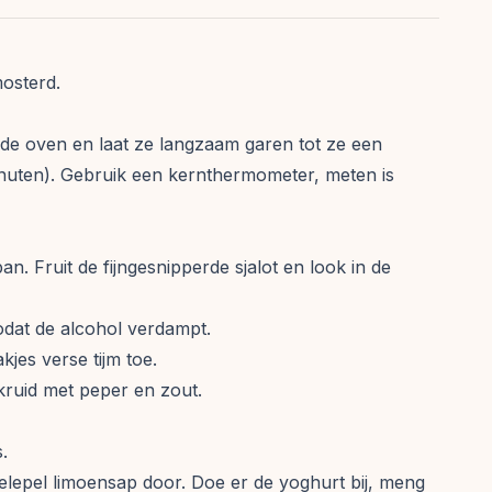
mosterd.
 de oven en laat ze langzaam garen tot ze een
uten). Gebruik een kernthermometer, meten is
n. Fruit de fijngesnipperde sjalot en look in de
odat de alcohol verdampt.
jes verse tijm toe.
kruid met peper en zout.
s.
elepel limoensap door. Doe er de yoghurt bij, meng