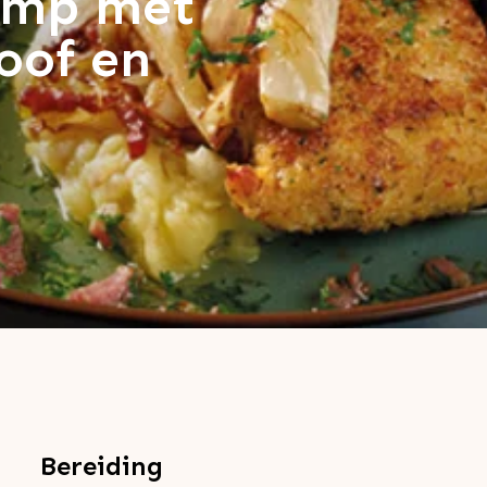
oemp met
oof en
Bereiding