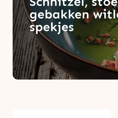
Schnitzel, st
gebakken witl
spekjes