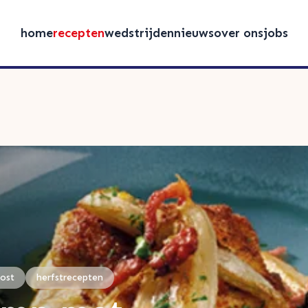
home
recepten
wedstrijden
nieuws
over ons
jobs
kost
herfstrecepten