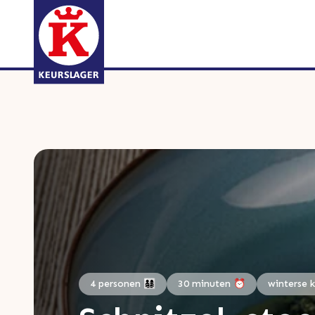
4 personen 👨‍👩‍👧‍👦
30 minuten ⏰
winterse 