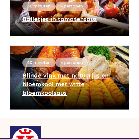
60 minuten
4 personen
Balletjes in tomatensaus
60 minuten
4 personen
Blinde vink met natuurjus en
bloemkool met witte
bloemkoolsaus