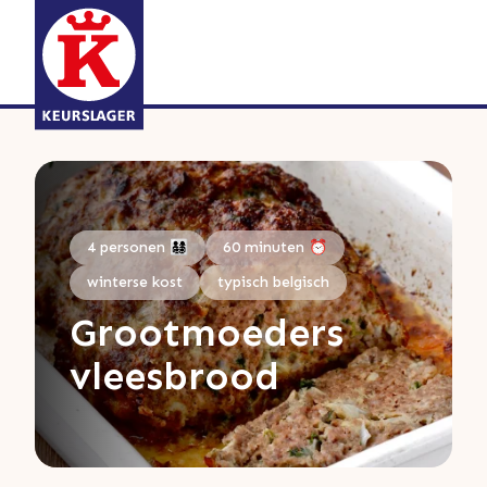
4 personen 👨‍👩‍👧‍👦
60 minuten ⏰
winterse kost
typisch belgisch
Grootmoeders
vleesbrood