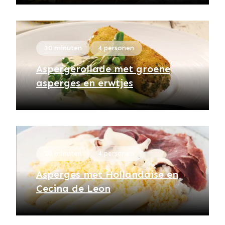
30 minuten
4 personen
Aspergerollade met groene
asperges en erwtjes
20 minuten
4 personen
Asperges met Hollandaise en
Cecina de Leon