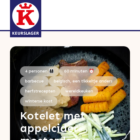
4 personen 👨‍👩‍👧‍👦
60 minuten ⏰
barbecue
belgisch, een tikkeltje anders
herfstrecepten
wereldkeuken
winterse kost
Kotelet met
appelcider-