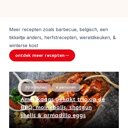
Meer recepten zoals
barbecue, belgisch, een
tikkeltje anders, herfstrecepten, wereldkeuken, &
winterse kost
ontdek meer recepten
90 minuten
4 personen
Amerikaans gehakt trio op de
BBQ: moinkballs, shotgun
shells & armadillo eggs