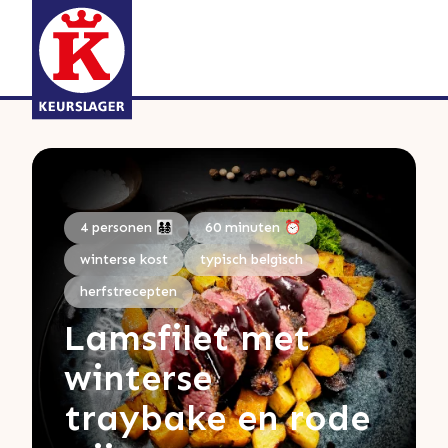
4 personen 👨‍👩‍👧‍👦
60 minuten ⏰
winterse kost
typisch belgisch
herfstrecepten
Lamsfilet met
winterse
traybake en rode