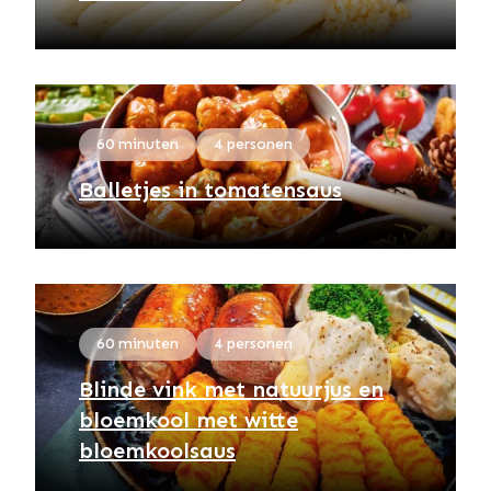
60 minuten
4 personen
Balletjes in tomatensaus
60 minuten
4 personen
Blinde vink met natuurjus en
bloemkool met witte
bloemkoolsaus