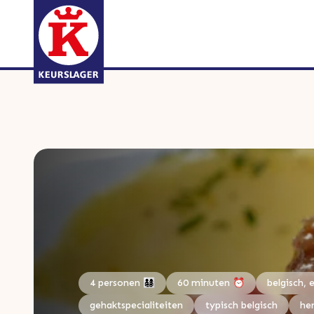
4 personen 👨‍👩‍👧‍👦
60 minuten ⏰
belgisch, 
gehaktspecialiteiten
typisch belgisch
he