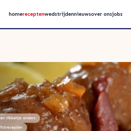
home
recepten
wedstrijden
nieuws
over ons
jobs
een tikkeltje anders
rfstrecepten