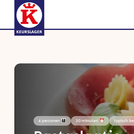
4 personen 👨‍👩‍👧‍👦
30 minuten ⏰
typisch be