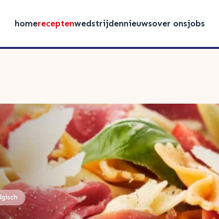
home
recepten
wedstrijden
nieuws
over ons
jobs
lgisch