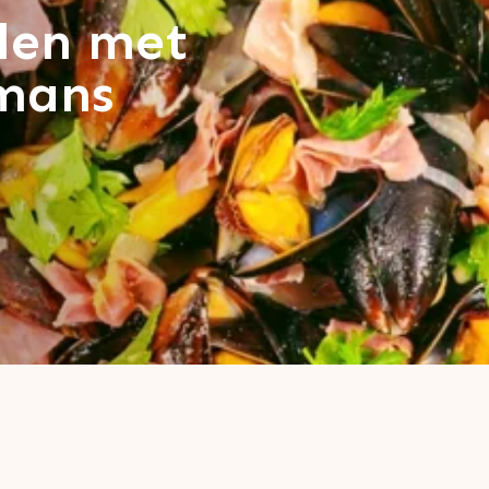
len met
mans