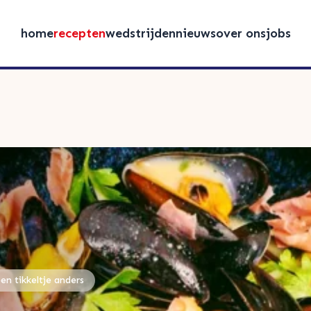
home
recepten
wedstrijden
nieuws
over ons
jobs
een tikkeltje anders