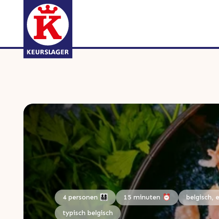
4 personen 👨‍👩‍👧‍👦
15 minuten ⏰
belgisch, 
typisch belgisch