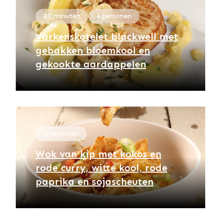
30 minuten
4 personen
Varkenskotelet blackwell met
gebakken bloemkool en
gekookte aardappelen
4 personen
Wok van kip met kokos en
rode curry, witte kool, rode
paprika en sojascheuten