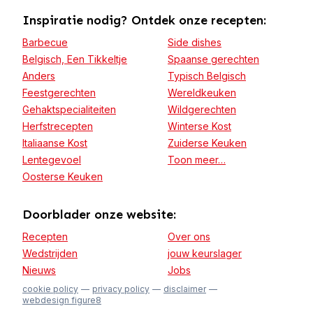
Inspiratie nodig? Ontdek onze recepten:
Barbecue
Side dishes
Belgisch, Een Tikkeltje
Spaanse gerechten
Anders
Typisch Belgisch
Feestgerechten
Wereldkeuken
Gehaktspecialiteiten
Wildgerechten
Herfstrecepten
Winterse Kost
Italiaanse Kost
Zuiderse Keuken
Lentegevoel
Toon meer…
Oosterse Keuken
Doorblader onze website:
Recepten
Over ons
Wedstrijden
jouw keurslager
Nieuws
Jobs
cookie policy
privacy policy
disclaimer
webdesign figure8