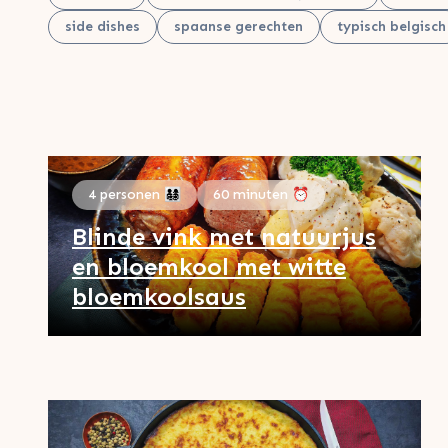
side dishes
spaanse gerechten
typisch belgisch
4 personen 👨‍👩‍👧‍👦
60 minuten ⏰
Blinde vink met natuurjus
en bloemkool met witte
bloemkoolsaus