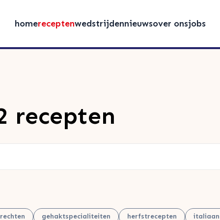
home
recepten
wedstrijden
nieuws
over ons
jobs
2 recepten
rechten
gehaktspecialiteiten
herfstrecepten
italiaa