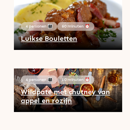
4 personen 👨‍👩‍👧‍👦
60 minuten ⏰
Luikse Bouletten
4 personen 👨‍👩‍👧‍👦
10 minuten ⏰
Wildpaté met chutney van
appel en rozijn