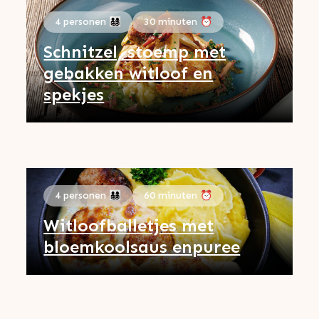
4 personen 👨‍👩‍👧‍👦
30 minuten ⏰
Schnitzel, stoemp met
gebakken witloof en
spekjes
4 personen 👨‍👩‍👧‍👦
60 minuten ⏰
Witloofballetjes met
bloemkoolsaus enpuree