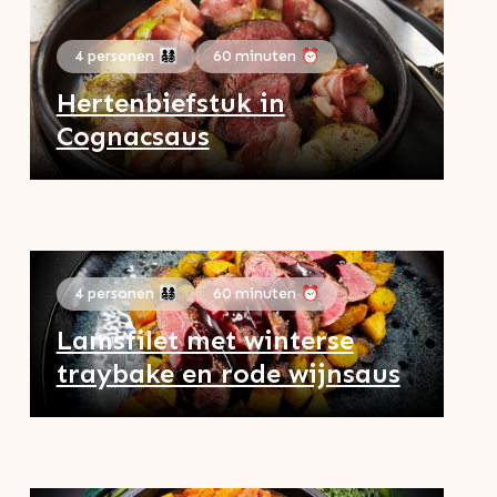
4 personen 👨‍👩‍👧‍👦
60 minuten ⏰
Hertenbiefstuk in
Cognacsaus
4 personen 👨‍👩‍👧‍👦
60 minuten ⏰
Lamsfilet met winterse
traybake en rode wijnsaus