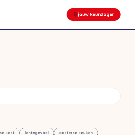
jouw keurslager
nse kost
lentegevoel
oosterse keuken