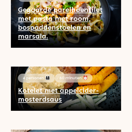
Gegaarde parelhoenfilet
met pasta met room,
bospaddenstoelen en
marsala.
4 personen 👨‍👩‍👧‍👦
60 minuten ⏰
Kotelet met appelcider-
mosterdsaus