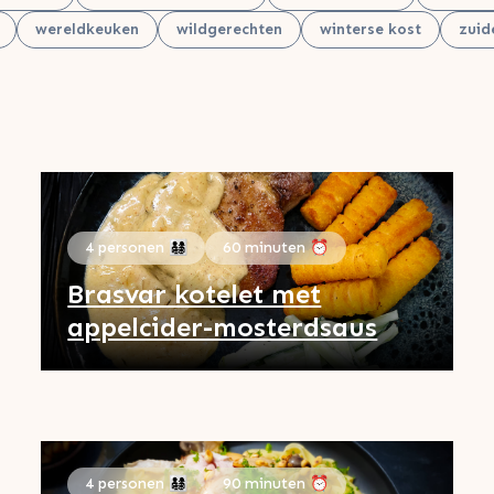
wereldkeuken
wildgerechten
winterse kost
zuid
4 personen 👨‍👩‍👧‍👦
60 minuten ⏰
Brasvar kotelet met
appelcider-mosterdsaus
4 personen 👨‍👩‍👧‍👦
90 minuten ⏰