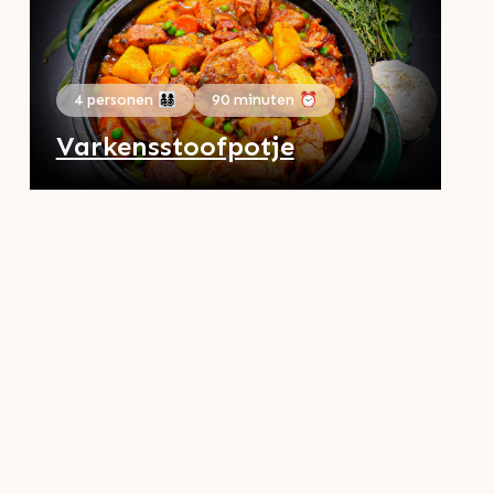
4 personen 👨‍👩‍👧‍👦
90 minuten ⏰
Varkensstoofpotje