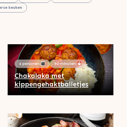
erse keuken
4 personen 👨‍👩‍👧‍👦
60 minuten ⏰
Chakalaka met
kippengehaktballetjes