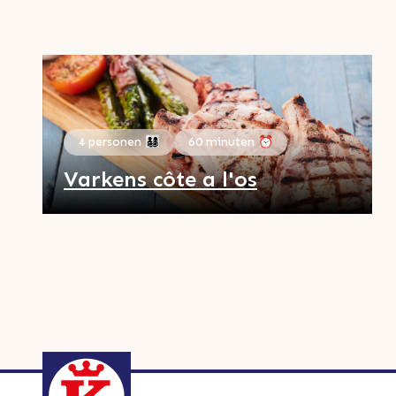
4 personen 👨‍👩‍👧‍👦
60 minuten ⏰
Varkens côte a l'os