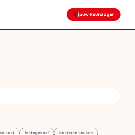
jouw keurslager
nse kost
lentegevoel
oosterse keuken