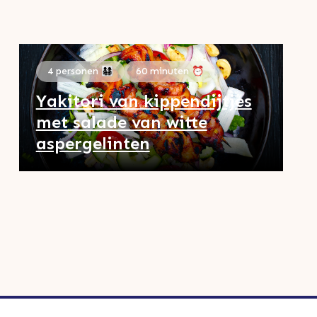
4 personen 👨‍👩‍👧‍👦
60 minuten ⏰
Yakitori van kippendijtjes
met salade van witte
aspergelinten