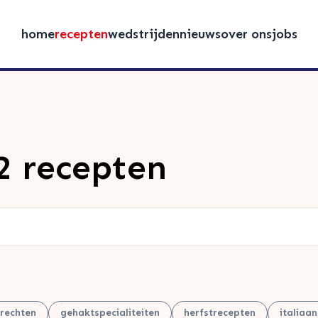
home
recepten
wedstrijden
nieuws
over ons
jobs
2 recepten
rechten
gehaktspecialiteiten
herfstrecepten
italiaa