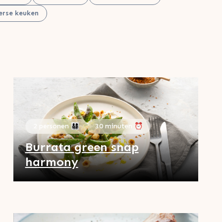
erse keuken
2 personen 👨‍👩‍👧‍👦
30 minuten ⏰
Burrata green snap
harmony