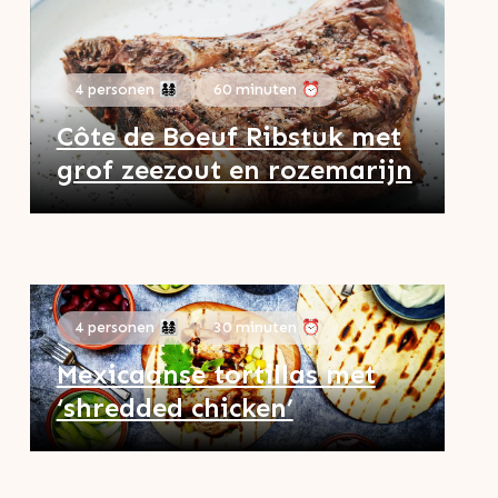
4 personen 👨‍👩‍👧‍👦
60 minuten ⏰
Côte de Boeuf Ribstuk met
grof zeezout en rozemarijn
4 personen 👨‍👩‍👧‍👦
30 minuten ⏰
Mexicaanse tortillas met
‘shredded chicken’