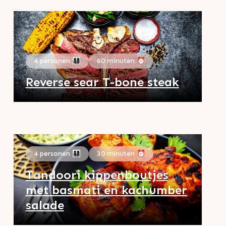
4 personen 👨‍👩‍👧‍👦
60 minuten ⏰
Reverse sear T-bone steak
4 personen 👨‍👩‍👧‍👦
30 minuten ⏰
Tandoori kippenboutjes
met basmati en kachumber
salade