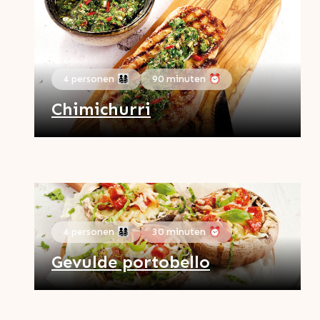
4 personen 👨‍👩‍👧‍👦
90 minuten ⏰
Chimichurri
4 personen 👨‍👩‍👧‍👦
30 minuten ⏰
Gevulde portobello