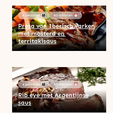
4 personen 👨‍👩‍👧‍👦
60 minuten ⏰
Presa van Iberisch varken
met mosterd en
territakisaus
4 personen 👨‍👩‍👧‍👦
60 minuten ⏰
Rib eye met Argentijnse
saus