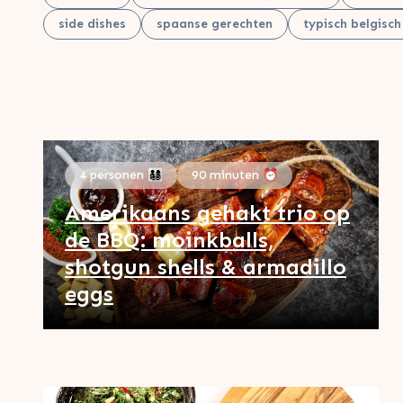
side dishes
spaanse gerechten
typisch belgisch
4 personen 👨‍👩‍👧‍👦
90 minuten ⏰
Amerikaans gehakt trio op
de BBQ: moinkballs,
shotgun shells & armadillo
eggs