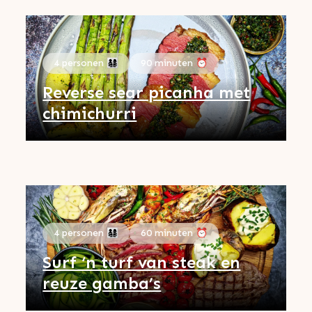
4 personen 👨‍👩‍👧‍👦
90 minuten ⏰
Reverse sear picanha met
chimichurri
4 personen 👨‍👩‍👧‍👦
60 minuten ⏰
Surf ‘n turf van steak en
reuze gamba’s