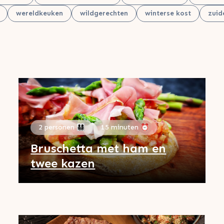
wereldkeuken
wildgerechten
winterse kost
zuid
2 personen 👨‍👩‍👧‍👦
15 minuten ⏰
Bruschetta met ham en
twee kazen