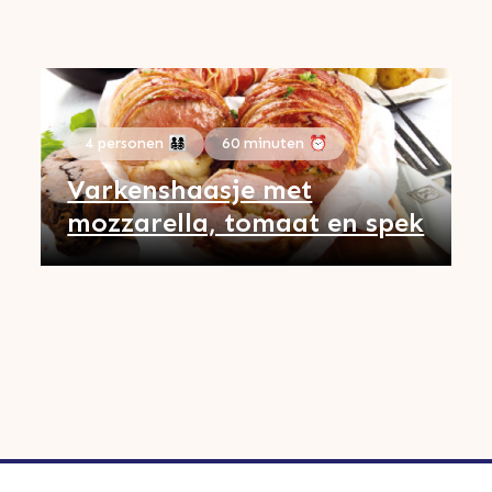
4 personen 👨‍👩‍👧‍👦
60 minuten ⏰
Varkenshaasje met
mozzarella, tomaat en spek