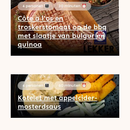
4 personen 👨‍👩‍👧‍👦
30 minuten ⏰
Côte à l'os en
troskerstomaat op de bbq
met slaatje van bulgur en
quinoa
4 personen 👨‍👩‍👧‍👦
60 minuten ⏰
Kotelet met appelcider-
mosterdsaus