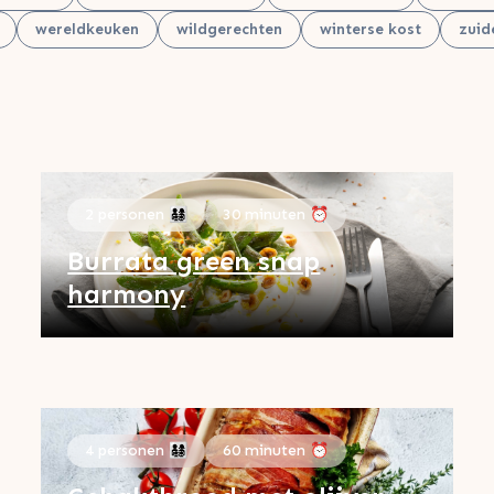
wereldkeuken
wildgerechten
winterse kost
zuid
2 personen 👨‍👩‍👧‍👦
30 minuten ⏰
Burrata green snap
harmony
4 personen 👨‍👩‍👧‍👦
60 minuten ⏰