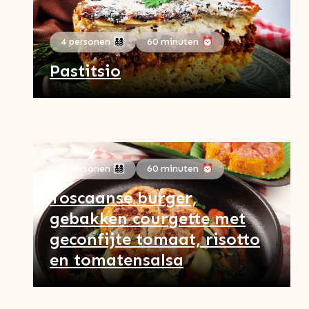
4 personen 👨‍👩‍👧‍👦
60 minuten ⏰
Pastitsio
4 personen 👨‍👩‍👧‍👦
60 minuten ⏰
Toscaanse burger,
gebakken courgette met
geconfijte tomaat, risotto
en tomatensalsa