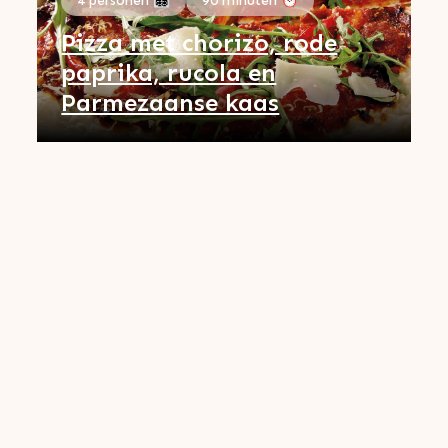
4 personen 👨‍👩‍👧‍👦
90 minuten ⏰
Pizza met chorizo, rode
paprika, rucola en
Parmezaanse kaas