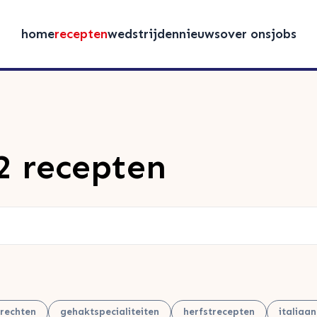
home
recepten
wedstrijden
nieuws
over ons
jobs
2 recepten
rechten
gehaktspecialiteiten
herfstrecepten
italiaa