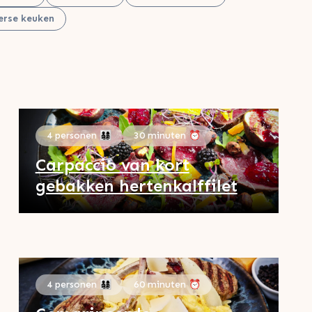
erse keuken
4 personen 👨‍👩‍👧‍👦
30 minuten ⏰
Carpaccio van kort
gebakken hertenkalffilet
4 personen 👨‍👩‍👧‍👦
60 minuten ⏰