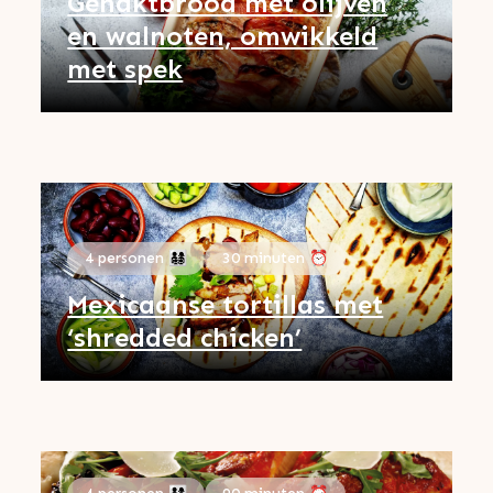
Gehaktbrood met olijven
en walnoten, omwikkeld
met spek
4 personen 👨‍👩‍👧‍👦
30 minuten ⏰
Mexicaanse tortillas met
‘shredded chicken’