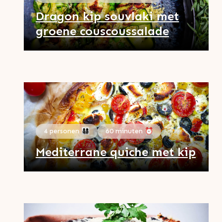
Dragon kip souvlaki met
groene couscoussalade
4 personen 👨‍👩‍👧‍👦
60 minuten ⏰
Mediterrane quiche met kip