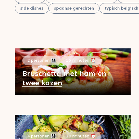
side dishes
spaanse gerechten
typisch belgisch
2 personen 👨‍👩‍👧‍👦
15 minuten ⏰
Bruschetta met ham en
twee kazen
4 personen 👨‍👩‍👧‍👦
30 minuten ⏰