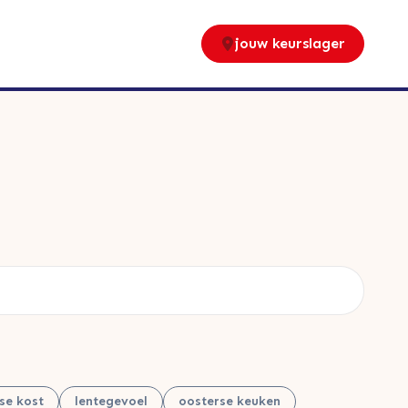
jouw keurslager
nse kost
lentegevoel
oosterse keuken