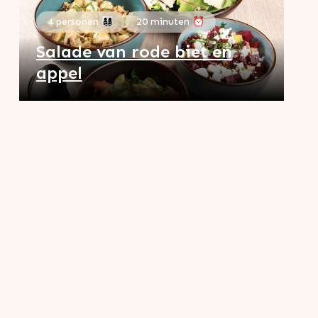
4 personen 👨‍👩‍👧‍👦
20 minuten ⏰
Salade van rode biet en
appel