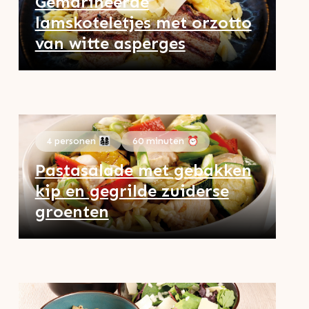
Gemarineerde
lamskoteletjes met orzotto
van witte asperges
4 personen 👨‍👩‍👧‍👦
60 minuten ⏰
Pastasalade met gebakken
kip en gegrilde zuiderse
groenten